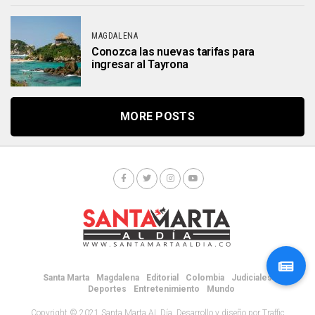
MAGDALENA
Conozca las nuevas tarifas para
ingresar al Tayrona
MORE POSTS
Santa Marta
Magdalena
Editorial
Colombia
Judiciales
Deportes
Entretenimiento
Mundo
Copyright © 2021 Santa Marta AL Día. Desarrollo y diseño por Traffic