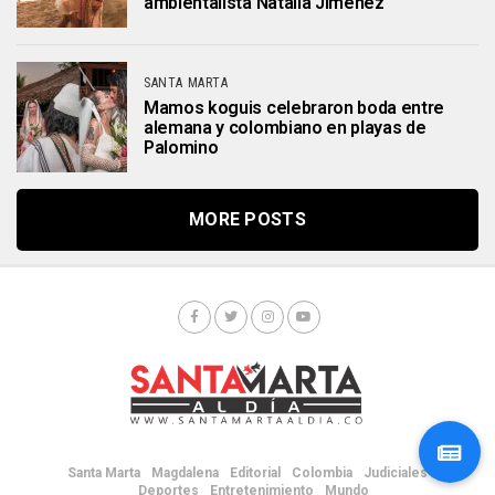
ambientalista Natalia Jiménez
SANTA MARTA
Mamos koguis celebraron boda entre
alemana y colombiano en playas de
Palomino
MORE POSTS
Santa Marta
Magdalena
Editorial
Colombia
Judiciales
Deportes
Entretenimiento
Mundo