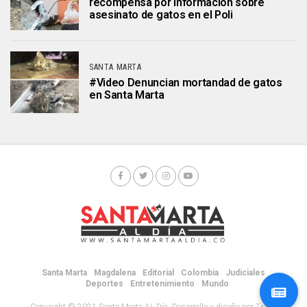
recompensa por información sobre
asesinato de gatos en el Poli
SANTA MARTA
#Video Denuncian mortandad de gatos
en Santa Marta
Santa Marta
Magdalena
Editorial
Colombia
Judiciales
Deportes
Entretenimiento
Mundo