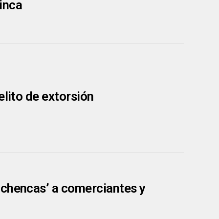
inca
elito de extorsión
achencas’ a comerciantes y