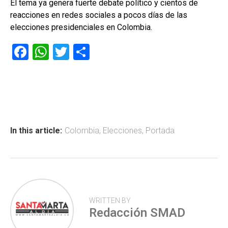
El tema ya genera fuerte debate político y cientos de
reacciones en redes sociales a pocos días de las
elecciones presidenciales en Colombia.
F
W
T
C
a
h
wi
o
ce
at
tt
m
b
s
er
p
o
A
ar
ok
p
tir
In this article:
Colombia
,
Elecciones
,
Portada
p
WRITTEN BY
Redacción SMAD