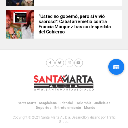
“Usted no gobernó, pero sí vivió
sabroso”: Cabal arremetió contra
Francia Márquez tras su despedida
del Gobierno
Santa Marta
Magdalena
Editorial
Colombia
Judiciales
Deportes
Entretenimiento
Mundo
Copyright © 2021 Santa Marta AL Día. Desarrollo y diseño por Traffic
Grupo.