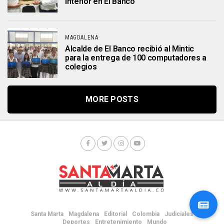
Interior en El Banco
MAGDALENA
Alcalde de El Banco recibió al Mintic
para la entrega de 100 computadores a
colegios
MORE POSTS
Santa Marta
Magdalena
Editorial
Colombia
Judiciales
Deportes
Entretenimiento
Mundo