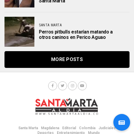
Santa Marta
SANTA MARTA
Perros pitbulls estarían matando a
otros caninos en Perico Aguao
MORE POSTS
Santa Marta
Magdalena
Editorial
Colombia
Judiciales
Deportes
Entretenimiento
Mundo