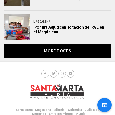
MAGDALENA
¡Por fin! Adjudican licitación del PAE en
el Magdalena
MORE POSTS
Santa Marta
Magdalena
Editorial
Colombia
Judiciales
Deportes
Entretenimiento
Mundo