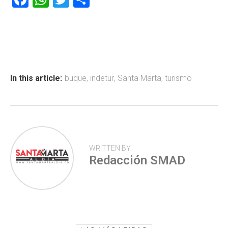
a
h
wi
o
ce
at
tt
m
b
s
er
p
o
A
ar
ok
p
tir
In this article:
buque
,
indetur
,
Santa Marta
,
turismo
p
WRITTEN BY
Redacción SMAD