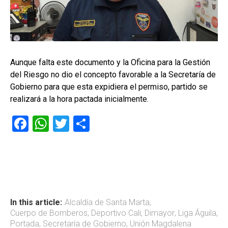
Aunque falta este documento y la Oficina para la Gestión
del Riesgo no dio el concepto favorable a la Secretaría de
Gobierno para que esta expidiera el permiso, partido se
realizará a la hora pactada inicialmente.
F
W
T
C
a
h
wi
o
ce
at
tt
m
b
s
er
p
o
A
ar
ok
p
tir
In this article:
Alcaldía de Santa Marta
,
Cuerpo de Bomberos
,
Deportivo Cali
,
Dimayor
,
Liga Águila
,
p
Portada
,
Secretaría de Gobierno
,
Unión Magdalena