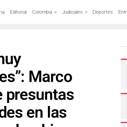
na
Editorial
Colombia
Judiciales
Deportes
Ent
muy
es”: Marco
e presuntas
ades en las