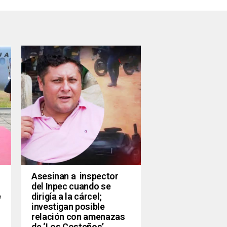
Asesinan a inspector
del Inpec cuando se
e
dirigía a la cárcel;
investigan posible
relación con amenazas
de ‘Los Costeños’