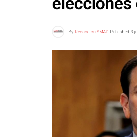
elecciones
By
Redacción SMAD
Published
3 j