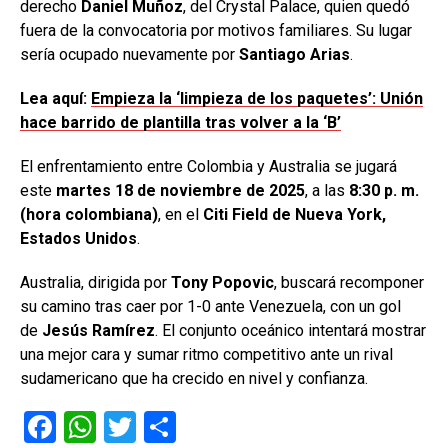
derecho
Daniel Muñoz
, del Crystal Palace, quien quedó
fuera de la convocatoria por motivos familiares. Su lugar
sería ocupado nuevamente por
Santiago Arias
.
Lea aquí:
Empieza la ‘limpieza de los paquetes’: Unión
hace barrido de plantilla tras volver a la ‘B’
El enfrentamiento entre Colombia y Australia se jugará
este
martes 18 de noviembre de 2025
, a las
8:30 p. m.
(hora colombiana)
, en el
Citi Field de Nueva York,
Estados Unidos
.
Australia, dirigida por
Tony Popovic
, buscará recomponer
su camino tras caer por 1-0 ante Venezuela, con un gol
de
Jesús Ramírez
. El conjunto oceánico intentará mostrar
una mejor cara y sumar ritmo competitivo ante un rival
sudamericano que ha crecido en nivel y confianza.
F
W
T
C