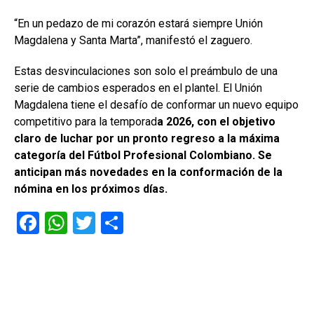
“En un pedazo de mi corazón estará siempre Unión
Magdalena y Santa Marta”, manifestó el zaguero.
Estas desvinculaciones son solo el preámbulo de una
serie de cambios esperados en el plantel. El Unión
Magdalena tiene el desafío de conformar un nuevo equipo
competitivo para la temporad
a 2026, con el objetivo
claro de luchar por un pronto regreso a la máxima
categoría del Fútbol Profesional Colombiano. Se
anticipan más novedades en la conformación de la
nómina en los próximos días.
F
W
T
C
a
h
wi
o
ce
at
tt
m
b
s
er
p
o
A
ar