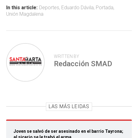
ok
p
tir
In this article:
Deportes
,
Eduardo Dávila
,
Portada
,
Unión Magdalena
p
WRITTEN BY
Redacción SMAD
LAS MÁS LEIDAS
Joven se salvó de ser asesinado en el barrio Tayrona;
al sicario se le trabó el arma