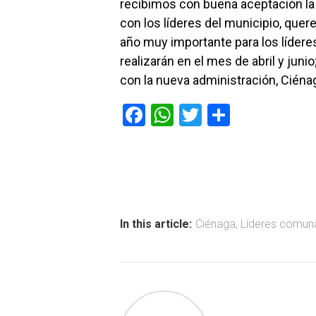
recibimos con buena aceptación la 
con los líderes del municipio, que
año muy importante para los lídere
realizarán en el mes de abril y juni
con la nueva administración, Ciéna
F
W
T
C
a
h
wi
o
ce
at
tt
m
b
s
er
p
o
A
ar
ok
p
tir
In this article:
Ciénaga
,
Líderes comun
p