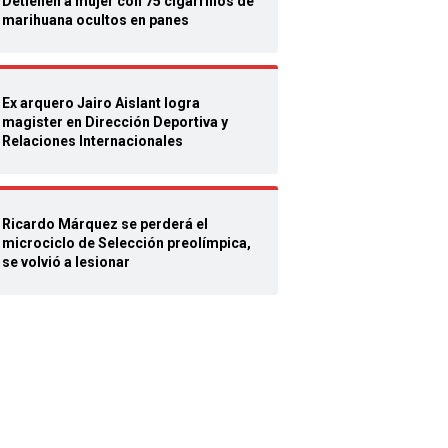
Detienen a mujer con 75 cigarrillos de
marihuana ocultos en panes
Ex arquero Jairo Aislant logra
magister en Dirección Deportiva y
Relaciones Internacionales
Ricardo Márquez se perderá el
microciclo de Selección preolímpica,
se volvió a lesionar