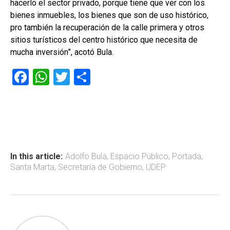
hacerlo el sector privado, porque tiene que ver con los
bienes inmuebles, los bienes que son de uso histórico,
pro también la recuperación de la calle primera y otros
sitios turísticos del centro histórico que necesita de
mucha inversión”, acotó Bula.
F
W
T
C
a
h
wi
o
ce
at
tt
m
b
s
er
p
o
A
ar
ok
p
tir
In this article:
Adolfo Bula
,
Espacio Público
,
Portada
,
Santa Marta
,
Secretaría de Gobierno
,
UDEP
p