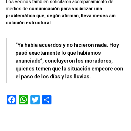
Los vecinos también solicitaron acompañamiento de
medios de
comunicación para visibilizar una
problemática que, según afirman, lleva meses sin
solución estructural.
“Ya había acuerdos y no hicieron nada. Hoy
pasó exactamente lo que habíamos
anunciado”, concluyeron los moradores,
quienes temen que la situación empeore con
el paso de los días y las lluvias.
F
W
T
C
a
h
wi
o
ce
at
tt
m
b
s
er
p