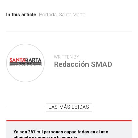
o
A
ar
ok
p
tir
In this article:
Portada
,
Santa Marta
p
WRITTEN BY
Redacción SMAD
LAS MÁS LEIDAS
Ya son 267 mil personas capacitadas en el uso
eficiente y seguro de la energía