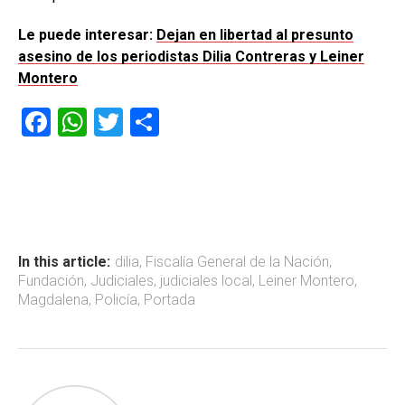
Le puede interesar:
Dejan en libertad al presunto
asesino de los periodistas Dilia Contreras y Leiner
Montero
F
W
T
C
a
h
wi
o
ce
at
tt
m
b
s
er
p
o
A
ar
ok
p
tir
In this article:
dilia
,
Fiscalía General de la Nación
,
Fundación
,
Judiciales
,
judiciales local
,
Leiner Montero
,
p
Magdalena
,
Policía
,
Portada