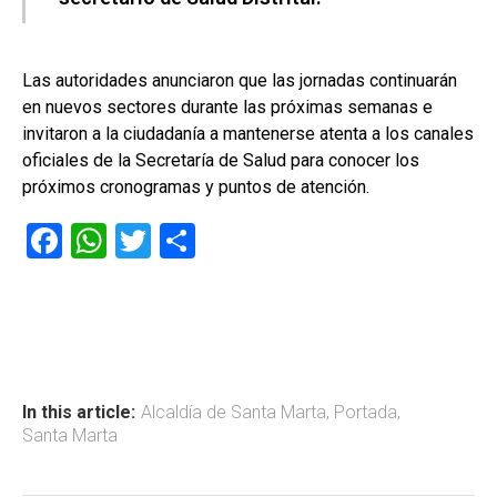
Las autoridades anunciaron que las jornadas continuarán
en nuevos sectores durante las próximas semanas e
invitaron a la ciudadanía a mantenerse atenta a los canales
oficiales de la Secretaría de Salud para conocer los
próximos cronogramas y puntos de atención.
F
W
T
C
a
h
wi
o
ce
at
tt
m
b
s
er
p
o
A
ar
ok
p
tir
In this article:
Alcaldía de Santa Marta
,
Portada
,
Santa Marta
p