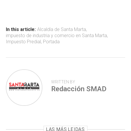
ce
at
tt
m
b
s
er
p
o
A
ar
ok
p
tir
In this article:
Alcaldía de Santa Marta
,
impuesto de industria y comercio en Santa Marta
,
p
Impuesto Predial
,
Portada
WRITTEN BY
Redacción SMAD
LAS MÁS LEIDAS