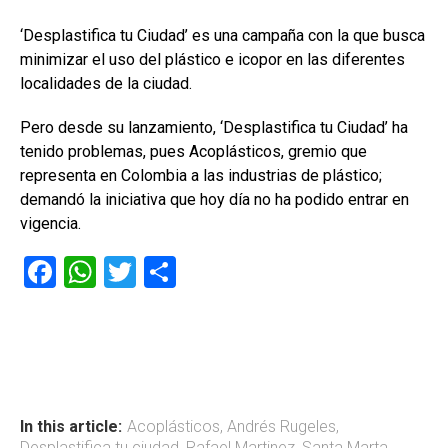
‘Desplastifica tu Ciudad’ es una campaña con la que busca
minimizar el uso del plástico e icopor en las diferentes
localidades de la ciudad.
Pero desde su lanzamiento, ‘Desplastifica tu Ciudad’ ha
tenido problemas, pues Acoplásticos, gremio que
representa en Colombia a las industrias de plástico;
demandó la iniciativa que hoy día no ha podido entrar en
vigencia.
F
W
T
C
a
h
wi
o
ce
at
tt
m
b
s
er
p
o
A
ar
ok
p
tir
In this article:
Acoplásticos
,
Andrés Rugeles
,
Desplastifica tu ciudad
,
Rafael Martinez
,
Santa Marta