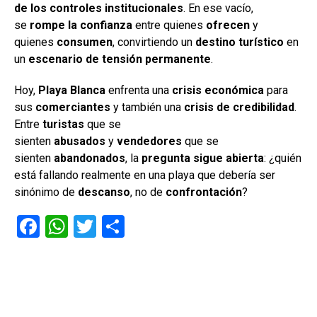
de los controles institucionales
. En ese vacío,
se
rompe la confianza
entre quienes
ofrecen
y
quienes
consumen
, convirtiendo un
destino turístico
en
un
escenario de tensión permanente
.
Hoy,
Playa Blanca
enfrenta una
crisis económica
para
sus
comerciantes
y también una
crisis de credibilidad
.
Entre
turistas
que se
sienten
abusados
y
vendedores
que se
sienten
abandonados
, la
pregunta sigue abierta
: ¿quién
está fallando realmente en una playa que debería ser
sinónimo de
descanso
, no de
confrontación
?
F
W
T
C
a
h
wi
o
ce
at
tt
m
b
s
er
p