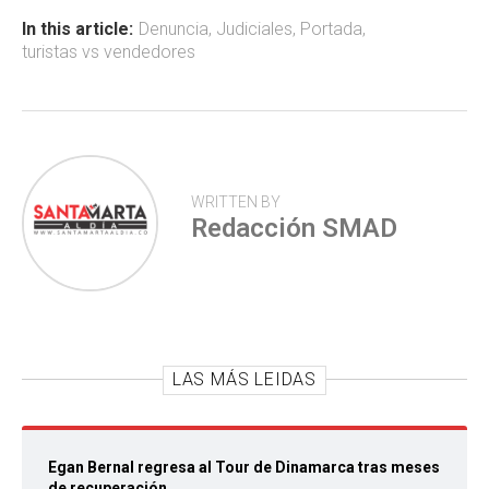
o
A
ar
ok
p
tir
In this article:
Denuncia
,
Judiciales
,
Portada
,
turistas vs vendedores
p
WRITTEN BY
Redacción SMAD
LAS MÁS LEIDAS
Egan Bernal regresa al Tour de Dinamarca tras meses
de recuperación