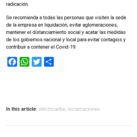
radicación.
Se recomienda a todas las personas que visiten la sede
de la empresa en liquidación, evitar aglomeraciones,
mantener el distanciamiento social y acatar las medidas
de los gobiernos nacional y local para evitar contagios y
contribuir a contener el Covid-19.
F
W
T
C
a
h
wi
o
ce
at
tt
m
b
s
er
p
o
A
ar
ok
p
tir
In this article:
electricaribe
,
reclamaciones
p