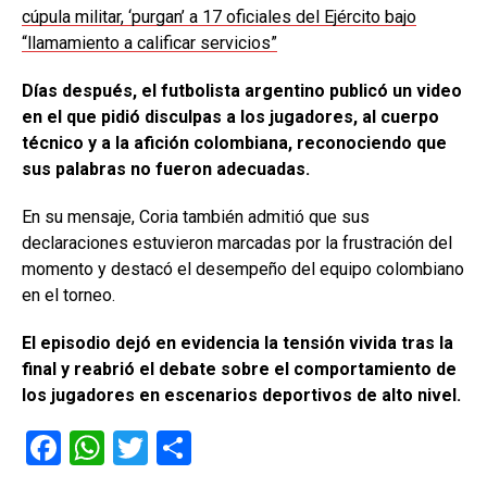
cúpula militar, ‘purgan’ a 17 oficiales del Ejército bajo
“llamamiento a calificar servicios”
Días después, el futbolista argentino publicó un video
en el que pidió disculpas a los jugadores, al cuerpo
técnico y a la afición colombiana, reconociendo que
sus palabras no fueron adecuadas.
En su mensaje, Coria también admitió que sus
declaraciones estuvieron marcadas por la frustración del
momento y destacó el desempeño del equipo colombiano
en el torneo.
El episodio dejó en evidencia la tensión vivida tras la
final y reabrió el debate sobre el comportamiento de
los jugadores en escenarios deportivos de alto nivel.
F
W
T
C
a
h
wi
o