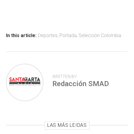
ce
at
tt
m
b
s
er
p
o
A
ar
ok
p
tir
In this article:
Deportes
,
Portada
,
Selección Colombia
p
WRITTEN BY
Redacción SMAD
LAS MÁS LEIDAS