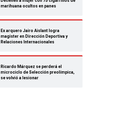
Detienen a mujer con 75 cigarrillos de
marihuana ocultos en panes
Ex arquero Jairo Aislant logra
magister en Dirección Deportiva y
Relaciones Internacionales
Ricardo Márquez se perderá el
microciclo de Selección preolímpica,
se volvió a lesionar