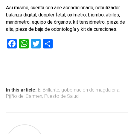
Así mismo, cuenta con aire acondicionado, nebulizador,
balanza digital, doopler fetal, oxímetro, biombo, atriles,
manómetro, equipo de órganos, kit tensiómetro, pieza de
alta, pieza de baja de odontología y kit de curaciones.
F
W
T
C
a
h
wi
o
ce
at
tt
m
b
s
er
p
o
A
ar
ok
p
tir
In this article:
El Brillante
,
gobernación de magdalena
,
Pijiño del Carmen
,
Puesto de Salud
p