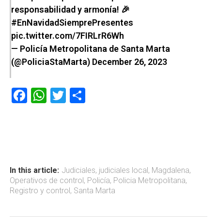
responsabilidad y armonía! 🎉
#EnNavidadSiemprePresentes
pic.twitter.com/7FIRLrR6Wh
— Policía Metropolitana de Santa Marta
(@PoliciaStaMarta)
December 26, 2023
F
W
T
C
a
h
wi
o
ce
at
tt
m
b
s
er
p
o
A
ar
ok
p
tir
In this article:
Judiciales
,
judiciales local
,
Magdalena
,
Operativos de control
,
Policía
,
Policia Metropolitana
,
p
Registro y control
,
Santa Marta