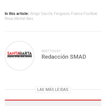
o
A
ar
ok
p
tir
In this article:
Arrigo Sacchi
,
Ferguson
,
France Footbal
,
Rinus Michel Alex
p
WRITTEN BY
Redacción SMAD
LAS MÁS LEIDAS