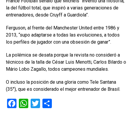
France Football señaló que Michels “inventó una filosofía,
la del fútbol total, que inspiró a varias generaciones de
entrenadores, desde Cruyff a Guardiola”.
Ferguson, al frente del Manchester United entre 1986 y
2013, “supo adaptarse a todas las evoluciones, a todos
los perfiles de jugador con una obsesión de ganar”.
La polémica se desata porque la revista no consideró a
técnicos de la talla de César Luis Menotti, Carlos Bilardo o
Mário Lobo Zagallo, todos campeones mundiales.
O incluso la posición de una gloria como Tele Santana
(35°), que es considerado el mejor entrenador de Brasil.
F
W
T
C
a
h
wi
o
ce
at
tt
m
b
s
er
p