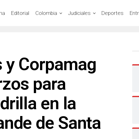
na
Editorial
Colombia
Judiciales
Deportes
Ent
s y Corpamag
rzos para
rilla en la
ande de Santa