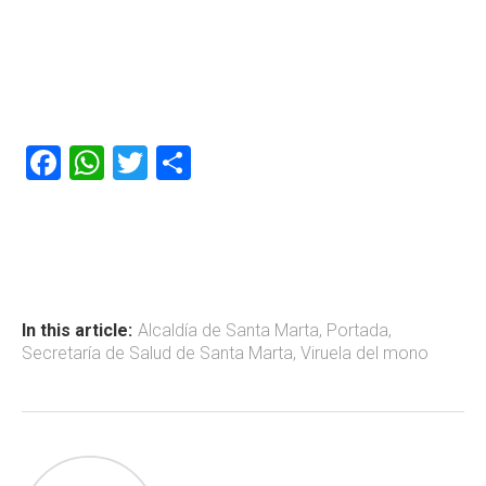
F
W
T
C
a
h
wi
o
ce
at
tt
m
b
s
er
p
o
A
ar
ok
p
tir
In this article:
Alcaldía de Santa Marta
,
Portada
,
Secretaría de Salud de Santa Marta
,
Viruela del mono
p