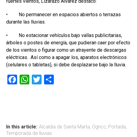
fuertes vientos, Lizarazo Álvarez destacó:
• No permanecer en espacios abiertos o terrazas
durante las lluvias.
• No estacionar vehículos bajo vallas publicitarias,
árboles o postes de energía, que pudieran caer por efecto
de los vientos o figurar como un atrayente de descargas
eléctricas. Así como a apagar los, aparatos electrónicos
(celulares o tabletas), si debe desplazarse bajo la lluvia.
F
W
T
C
a
h
wi
o
ce
at
tt
m
b
s
er
p
o
A
ar
ok
p
tir
In this article:
Alcaldia de Santa Marta
,
Ogricc
,
Portada
,
Temporada de lluvias