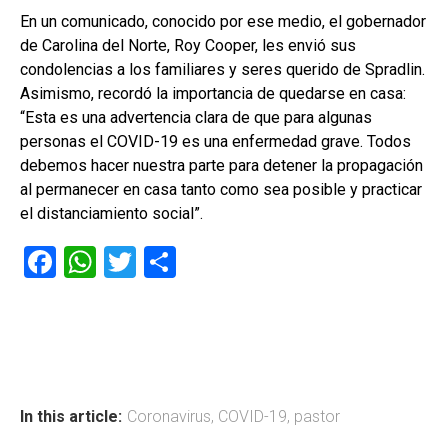
En un comunicado, conocido por ese medio, el gobernador
de Carolina del Norte, Roy Cooper, les envió sus
condolencias a los familiares y seres querido de Spradlin.
Asimismo, recordó la importancia de quedarse en casa:
“Esta es una advertencia clara de que para algunas
personas el COVID-19 es una enfermedad grave. Todos
debemos hacer nuestra parte para detener la propagación
al permanecer en casa tanto como sea posible y practicar
el distanciamiento social”.
F
W
T
C
a
h
wi
o
ce
at
tt
m
b
s
er
p
o
A
ar
ok
p
tir
In this article:
Coronavirus
,
COVID-19
,
pastor