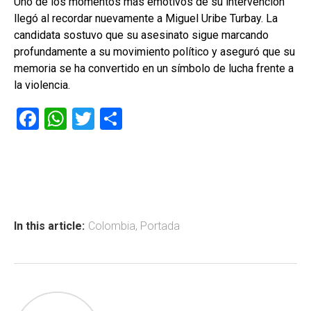
Uno de los momentos más emotivos de su intervención
llegó al recordar nuevamente a Miguel Uribe Turbay. La
candidata sostuvo que su asesinato sigue marcando
profundamente a su movimiento político y aseguró que su
memoria se ha convertido en un símbolo de lucha frente a
la violencia.
F
W
T
C
a
h
wi
o
ce
at
tt
m
b
s
er
p
o
A
ar
ok
p
tir
In this article:
Colombia
,
Portada
p