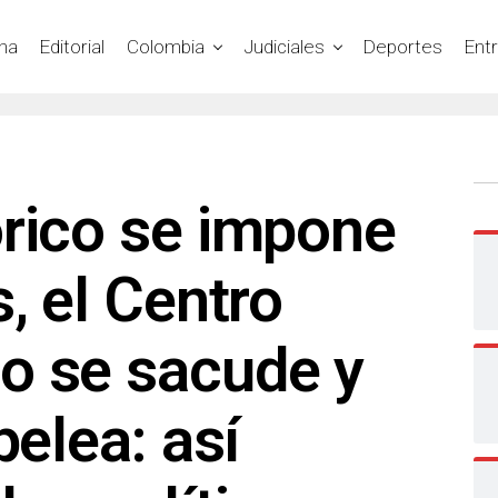
na
Editorial
Colombia
Judiciales
Deportes
Ent
órico se impone
, el Centro
o se sacude y
pelea: así