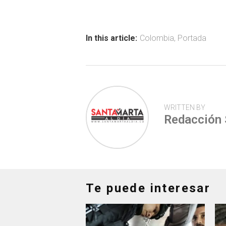
b
s
er
p
o
A
ar
ok
p
tir
In this article:
Colombia
,
Portada
p
WRITTEN BY
Redacción
Te puede interesar