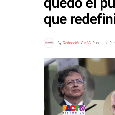
quedó el pu
que redefin
By
Redacción SMAD
Published
9 m