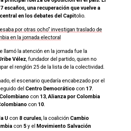
17 escaños, una recuperación que vuelve a
central en los debates del Capit
olio.
esaba por otras ocho” investigan traslado de
ia en la jornada electoral
llamó la atención en la jornada fue la
Uribe Vélez
, fundador del partido, quien no
ar el renglón 25 de la lista de la colectividad.
enado, el escenario quedaría encabezado por el
seguido del
Centro Democrático
con
17
.
l Colombiano
con
13
,
Alianza por Colombia
Colombiano
con
10
.
la U
con
8 curules
, la coalición
Cambio
ombia
con
5
y el
Movimiento Salvación