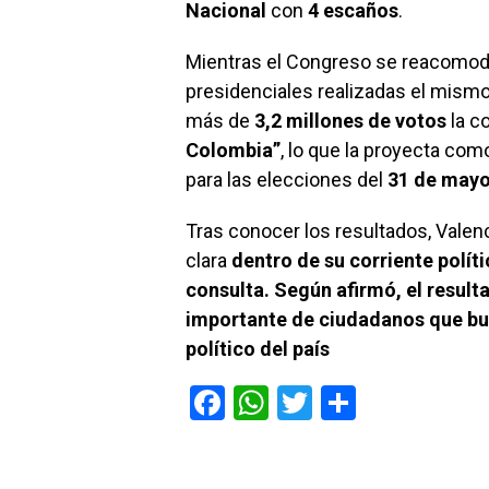
Nacional
con
4 escaños
.
Mientras el Congreso se reacomoda,
presidenciales realizadas el mismo
más de
3,2 millones de votos
la c
Colombia”
, lo que la proyecta com
para las elecciones del
31 de may
Tras conocer los resultados, Valenc
clara
dentro de su corriente polít
consulta. Según afirmó, el resul
importante de ciudadanos que busc
político del país
F
W
T
C
a
h
wi
o
ce
at
tt
m