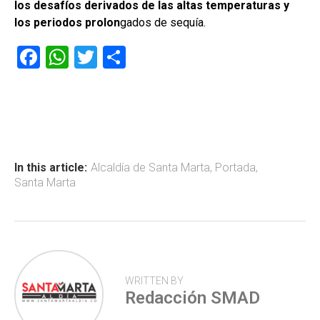
los desafíos derivados de las altas temperaturas y
los periodos prolon
gados de sequía.
F
W
T
C
a
h
wi
o
ce
at
tt
m
b
s
er
p
o
A
ar
ok
p
tir
In this article:
Alcaldía de Santa Marta
,
Portada
,
Santa Marta
p
WRITTEN BY
Redacción SMAD