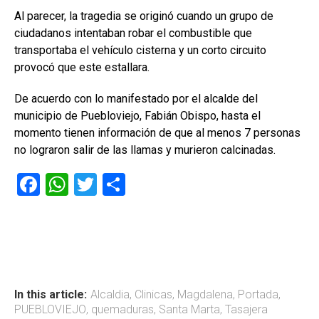
Al parecer, la tragedia se originó cuando un grupo de
ciudadanos intentaban robar el combustible que
transportaba el vehículo cisterna y un corto circuito
provocó que este estallara.
De acuerdo con lo manifestado por el alcalde del
municipio de Puebloviejo, Fabián Obispo, hasta el
momento tienen información de que al menos 7 personas
no lograron salir de las llamas y murieron calcinadas.
F
W
T
C
a
h
wi
o
ce
at
tt
m
b
s
er
p
o
A
ar
ok
p
tir
In this article:
Alcaldia
,
Clinicas
,
Magdalena
,
Portada
,
PUEBLOVIEJO
,
quemaduras
,
Santa Marta
,
Tasajera