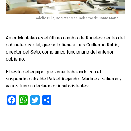
Adolfo Bula, secretario de Gobierno de Santa Marta.
Amor Montalvo es el último cambio de Rugeles dentro del
gabinete distrital, que solo tiene a Luis Guillermo Rubio,
director del Setp; como único funcionario del anterior
gobierno.
El resto del equipo que venía trabajando con el
suspendido alcalde Rafael Alejandro Martínez; salieron y
varios fueron declarados insubsistentes.
F
W
T
C
a
h
wi
o
ce
at
tt
m
b
s
er
p