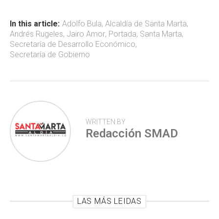
o
A
ar
ok
p
tir
In this article:
Adolfo Bula
,
Alcaldía de Santa Marta
,
Andrés Rugeles
,
Jairo Amor
,
Portada
,
Santa Marta
,
p
Secretaría de Desarrollo Económico
,
Secretaría de Gobierno
WRITTEN BY
Redacción SMAD
LAS MÁS LEIDAS