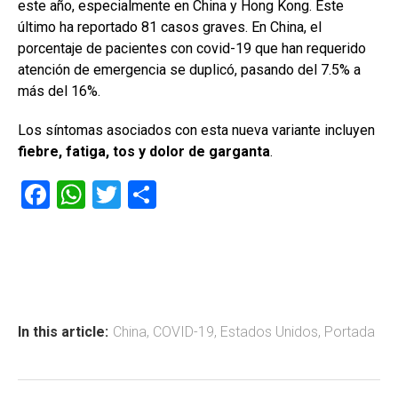
este año, especialmente en China y Hong Kong. Este
último ha reportado 81 casos graves. En China, el
porcentaje de pacientes con covid-19 que han requerido
atención de emergencia se duplicó, pasando del 7.5% a
más del 16%.
Los síntomas asociados con esta nueva variante incluyen
fiebre, fatiga, tos y dolor de garganta
.
F
W
T
C
a
h
wi
o
ce
at
tt
m
b
s
er
p
o
A
ar
ok
p
tir
In this article:
China
,
COVID-19
,
Estados Unidos
,
Portada
p