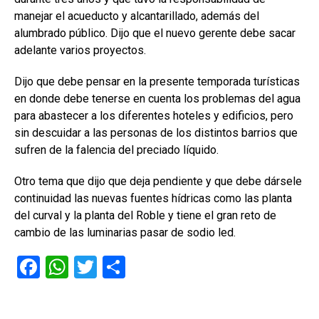
manejar el acueducto y alcantarillado, además del
alumbrado público. Dijo que el nuevo gerente debe sacar
adelante varios proyectos.
Dijo que debe pensar en la presente temporada turísticas
en donde debe tenerse en cuenta los problemas del agua
para abastecer a los diferentes hoteles y edificios, pero
sin descuidar a las personas de los distintos barrios que
sufren de la falencia del preciado líquido.
Otro tema que dijo que deja pendiente y que debe dársele
continuidad las nuevas fuentes hídricas como las planta
del curval y la planta del Roble y tiene el gran reto de
cambio de las luminarias pasar de sodio led.
F
W
T
C
a
h
wi
o
ce
at
tt
m