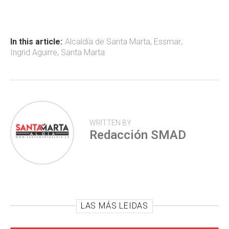
b
s
er
p
o
A
ar
ok
p
tir
In this article:
Alcaldía de Santa Marta
,
Essmar
,
Ingrid Aguirre
,
Santa Marta
p
WRITTEN BY
Redacción SMAD
LAS MÁS LEIDAS