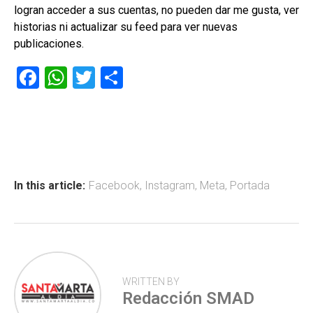
logran acceder a sus cuentas, no pueden dar me gusta, ver
historias ni actualizar su feed para ver nuevas
publicaciones.
F
W
T
C
a
h
wi
o
ce
at
tt
m
b
s
er
p
o
A
ar
ok
p
tir
In this article:
Facebook
,
Instagram
,
Meta
,
Portada
p
WRITTEN BY
Redacción SMAD