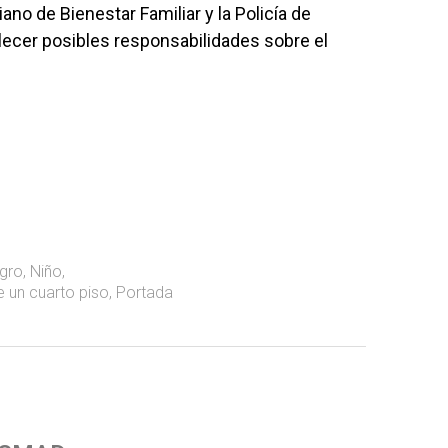
ano de Bienestar Familiar y la Policía de
lecer posibles responsabilidades sobre el
agro
,
Niño
,
e un cuarto piso
,
Portada