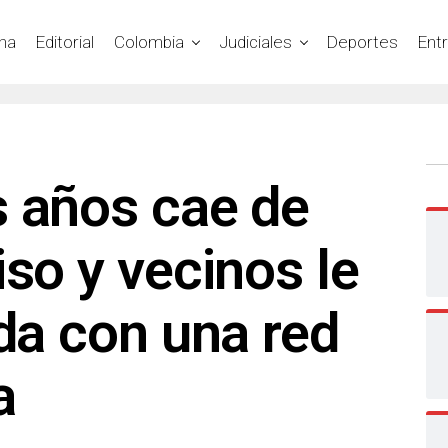
na
Editorial
Colombia
Judiciales
Deportes
Ent
s años cae de
iso y vecinos le
ida con una red
a