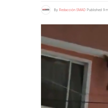
By
Redacción SMAD
Published
9 m