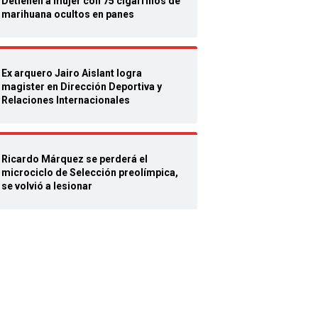
Detienen a mujer con 75 cigarrillos de
marihuana ocultos en panes
Ex arquero Jairo Aislant logra
magister en Dirección Deportiva y
Relaciones Internacionales
Ricardo Márquez se perderá el
microciclo de Selección preolímpica,
se volvió a lesionar