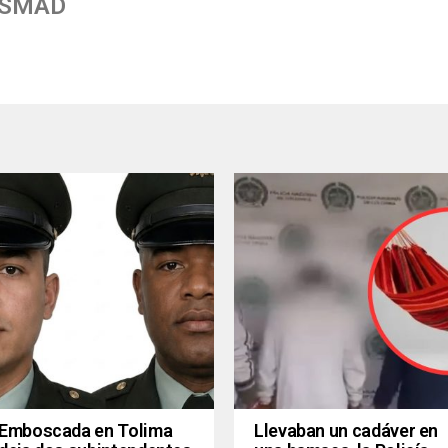
 SMAD
Emboscada en Tolima
Llevaban un cadáver en