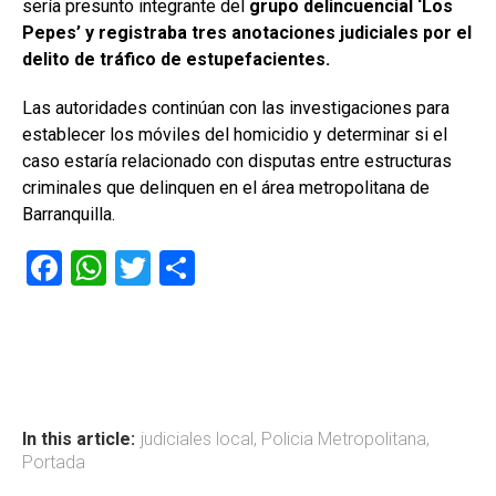
sería presunto integrante del
grupo delincuencial ‘Los
Pepes’ y registraba tres anotaciones judiciales por el
delito de tráfico de estupefacientes.
Las autoridades continúan con las investigaciones para
establecer los móviles del homicidio y determinar si el
caso estaría relacionado con disputas entre estructuras
criminales que delinquen en el área metropolitana de
Barranquilla.
F
W
T
C
a
h
wi
o
ce
at
tt
m
b
s
er
p
o
A
ar
ok
p
tir
In this article:
judiciales local
,
Policia Metropolitana
,
Portada
p