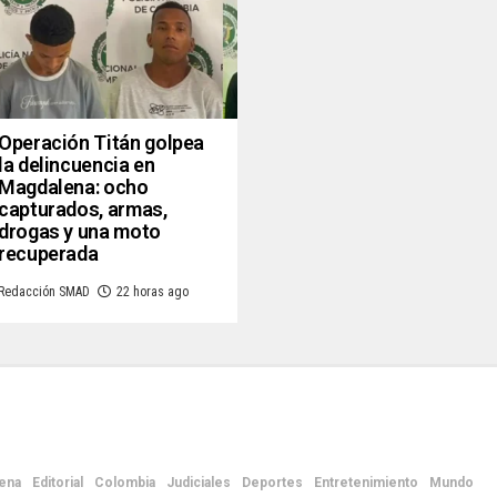
Operación Titán golpea
la delincuencia en
Magdalena: ocho
capturados, armas,
drogas y una moto
recuperada
Redacción SMAD
22 horas ago
ena
Editorial
Colombia
Judiciales
Deportes
Entretenimiento
Mundo