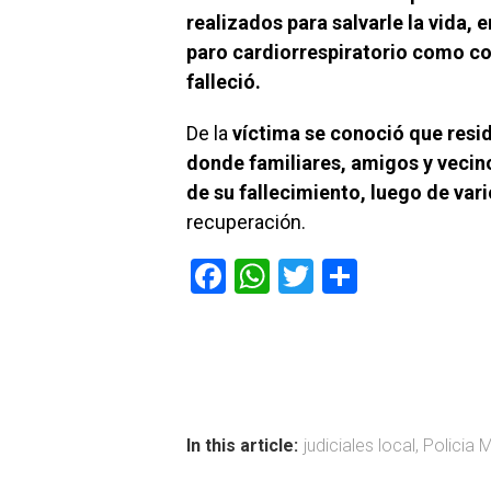
realizados para salvarle la vida, 
paro cardiorrespiratorio como co
falleció.
De la
víctima se conoció que resid
donde familiares, amigos y vecino
de su fallecimiento, luego de var
recuperación.
F
W
T
C
a
h
wi
o
ce
at
tt
m
b
s
er
p
o
A
ar
ok
p
tir
In this article:
judiciales local
,
Policia 
p