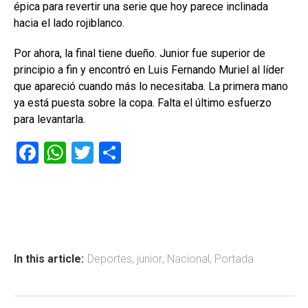
épica para revertir una serie que hoy parece inclinada
hacia el lado rojiblanco.
Por ahora, la final tiene dueño. Junior fue superior de
principio a fin y encontró en Luis Fernando Muriel al líder
que apareció cuando más lo necesitaba. La primera mano
ya está puesta sobre la copa. Falta el último esfuerzo
para levantarla.
F
W
T
C
a
h
wi
o
ce
at
tt
m
b
s
er
p
o
A
ar
ok
p
tir
In this article:
Deportes
,
junior
,
Nacional
,
Portada
p