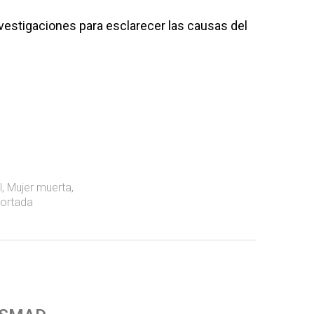
vestigaciones para esclarecer las causas del
l
,
Mujer muerta
,
ortada