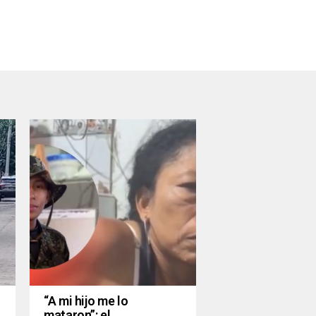
“A mi hijo me lo
mataron”: el