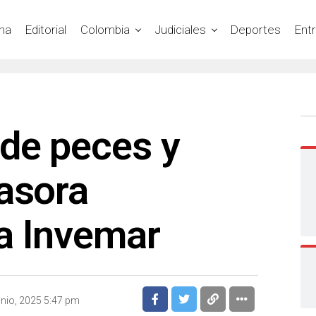
na
Editorial
Colombia
Judiciales
Deportes
Ent
de peces y
asora
a Invemar
unio, 2025 5:47 pm