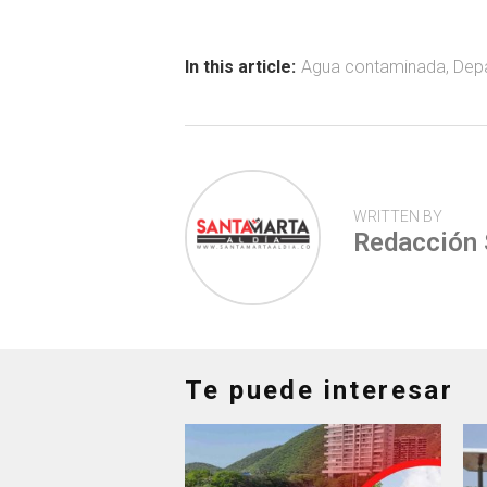
b
s
er
p
o
A
ar
ok
p
tir
In this article:
Agua contaminada
,
Dep
p
WRITTEN BY
Redacción
Te puede interesar