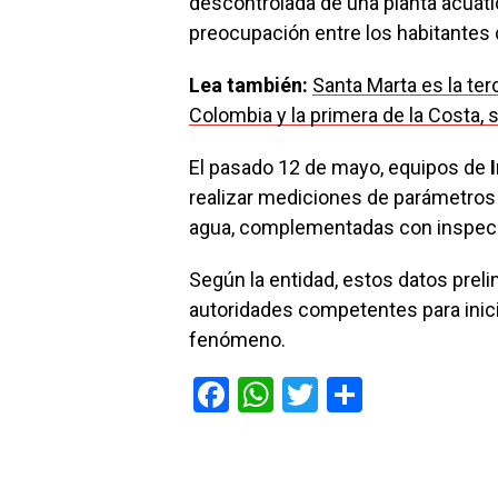
descontrolada de una planta acuát
preocupación entre los habitantes 
Lea también:
Santa Marta es la t
Colombia y la primera de la Costa, 
El pasado 12 de mayo, equipos de
realizar mediciones de parámetros
agua, complementadas con inspecci
Según la entidad, estos datos preli
autoridades competentes para inic
fenómeno.
F
W
T
C
a
h
wi
o
ce
at
tt
m