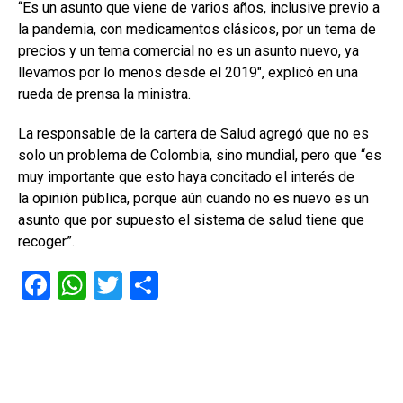
“Es un asunto que viene de varios años, inclusive previo a
la pandemia, con medicamentos clásicos, por un tema de
precios y un tema comercial no es un asunto nuevo, ya
llevamos por lo menos desde el 2019″, explicó en una
rueda de prensa la ministra.
La responsable de la cartera de Salud agregó que no es
solo un problema de Colombia, sino mundial, pero que “es
muy importante que esto haya concitado el interés de
la opinión pública, porque aún cuando no es nuevo es un
asunto que por supuesto el sistema de salud tiene que
recoger”.
F
W
T
C
a
h
wi
o
ce
at
tt
m
b
s
er
p
o
A
ar