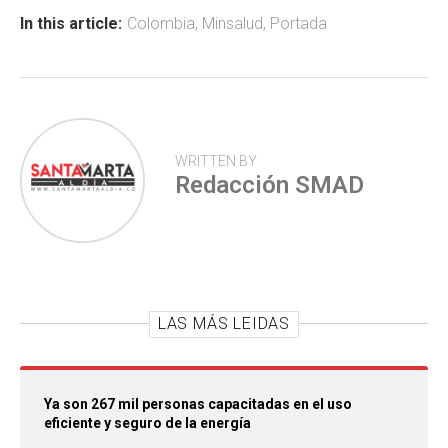
ok
p
tir
In this article:
Colombia
,
Minsalud
,
Portada
p
WRITTEN BY
Redacción SMAD
LAS MÁS LEIDAS
Ya son 267 mil personas capacitadas en el uso
eficiente y seguro de la energía