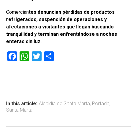
Comercian
tes denuncian pérdidas de productos
refrigerados, suspensión de operaciones y
afectaciones a visitantes que llegan buscando
tranquilidad y terminan enfrentándose a noches
enteras sin luz.
F
W
T
C
a
h
wi
o
ce
at
tt
m
b
s
er
p
o
A
ar
ok
p
tir
In this article:
Alcaldía de Santa Marta
,
Portada
,
Santa Marta
p