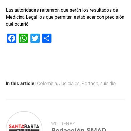
Las autoridades reiteraron que serán los resultados de
Medicina Legal los que permitan establecer con precisión
qué ocurrió.
F
W
T
C
a
h
wi
o
ce
at
tt
m
b
s
er
p
o
A
ar
ok
p
tir
In this article:
Colombia
,
Judiciales
,
Portada
,
suicidio
p
WRITTEN BY
Redacción SMAD