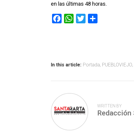
en las últimas 48 horas.
F
W
T
C
a
h
wi
o
ce
at
tt
m
b
s
er
p
o
A
ar
ok
p
tir
In this article:
Portada
,
PUEBLOVIEJO
p
WRITTEN BY
Redacción