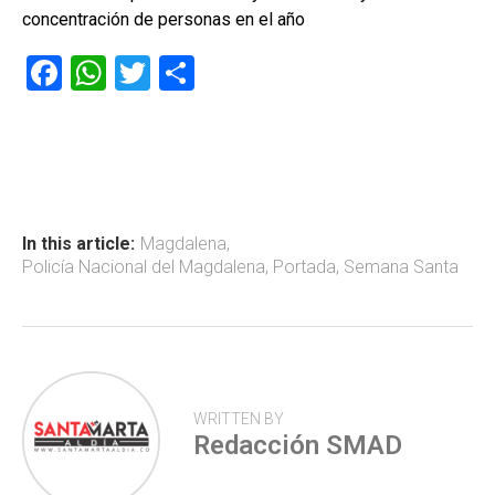
concentración de personas en el año
F
W
T
C
a
h
wi
o
ce
at
tt
m
b
s
er
p
o
A
ar
ok
p
tir
In this article:
Magdalena
,
Policía Nacional del Magdalena
,
Portada
,
Semana Santa
p
WRITTEN BY
Redacción SMAD